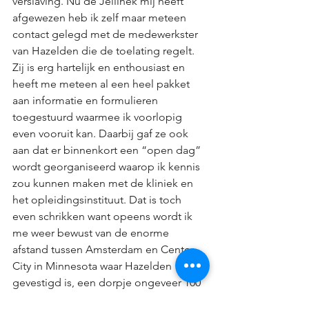
verslaving. Nu de Jellinek mij heeft 
afgewezen heb ik zelf maar meteen 
contact gelegd met de medewerkster 
van Hazelden die de toelating regelt. 
Zij is erg hartelijk en enthousiast en 
heeft me meteen al een heel pakket 
aan informatie en formulieren 
toegestuurd waarmee ik voorlopig 
even vooruit kan. Daarbij gaf ze ook 
aan dat er binnenkort een “open dag” 
wordt georganiseerd waarop ik kennis 
zou kunnen maken met de kliniek en 
het opleidingsinstituut. Dat is toch 
even schrikken want opeens wordt ik 
me weer bewust van de enorme 
afstand tussen Amsterdam en Center 
City in Minnesota waar Hazelden 
gevestigd is, een dorpje ongeveer 100 
kilometer boven Minneapolis. “Even 