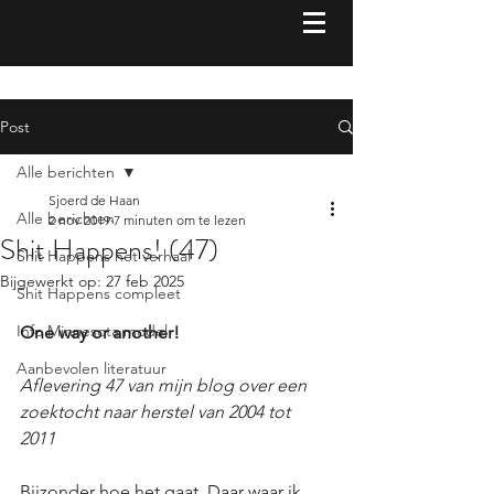
Post
Alle berichten
Sjoerd de Haan
Alle berichten
2 nov 2019
7 minuten om te lezen
Shit Happens! (47)
Shit Happens het verhaal
Bijgewerkt op:
27 feb 2025
Shit Happens compleet
Info Minnesota model
One way or another!
Aanbevolen literatuur
Aflevering 47 van mijn blog over een 
zoektocht naar herstel van 2004 tot 
2011 
Bijzonder hoe het gaat. Daar waar ik 