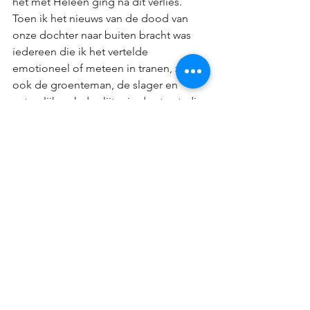
het met Heleen ging na dit verlies. 
Toen ik het nieuws van de dood van 
onze dochter naar buiten bracht was 
iedereen die ik het vertelde 
emotioneel of meteen in tranen, zo 
ook de groenteman, de slager en 
natuurlijk ook de slijter in de straat, die 
wisten van onze zwangerschap. Uiterst 
begrijpelijk, en ontzettend lief, maar ik 
was al vooral bezig deze emoties wat 
meer lucht te geven, noem het maar te 
verzachten. Het voelde voor mij vaak 
alsof ik die andere partij aan wie ik het 
vertelde moest troosten. In die periode 
zijn Heleen en ik voor de eerste keer 
op twee sporen beland, zijn we elkaar 
niet gaan steunen maar meer en meer 
van elkaar verwijderd geraakt. We 
kwamen in twee parallelle werelden 