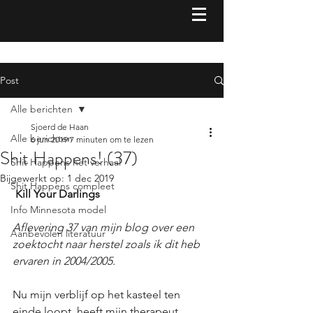
Post
Alle berichten
Sjoerd de Haan
Alle berichten
6 jun 2019
7 minuten om te lezen
Shit Happens! (37)
Shit Happens het verhaal
Bijgewerkt op:
1 dec 2019
Shit Happens compleet
Kill Your Darlings
Info Minnesota model
Aflevering 37 van mijn blog over een 
Aanbevolen literatuur
zoektocht naar herstel zoals ik dit heb 
ervaren in 2004/2005.
Nu mijn verblijf op het kasteel ten 
einde loopt, heeft mijn therapeut 