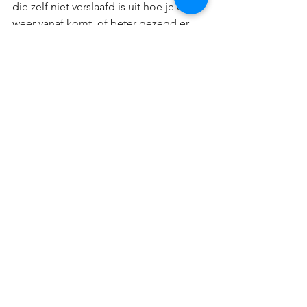
die zelf niet verslaafd is uit hoe je er 
weer vanaf komt, of beter gezegd er 
mee leert leven. Je kunt ook niet leren 
zwemmen zonder in het water te 
liggen. Dit is ook een voorbode van 
wat mij terug in Nederland te wachten 
staat. Ik moet het niet gaan uitleggen 
vanaf nu maar gewoon gaan doen. Bij 
de bagageband nemen we afscheid en 
wensen elkaar het beste. Ik pak mijn 
spullen van de band en loop richting 
de aankomsthal. Onderweg zie ik weer 
de taxfreeshops vol met flessen die 
zich juichend aanbieden. En opeens, 
slechts een moment, heb ik een 
onverwachte confrontatie met de 
werkelijkheid, opeens realiseer ik me 
dat ik nu echt nooit meer… Het voelt 
bizar, eng en onwerkelijk tegelijk. Het 