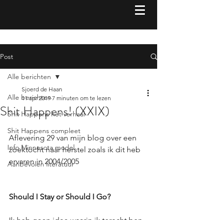
Post
Alle berichten
Sjoerd de Haan
Alle berichten
11 apr 2019
7 minuten om te lezen
Shit Happens! (XXIX)
Shit Happens het verhaal
Shit Happens compleet
Aflevering 29 van mijn blog over een 
Info Minnesota model
zoektocht naar herstel zoals ik dit heb 
ervaren in 2004/2005  
Aanbevolen literatuur
Should I Stay or Should I Go?