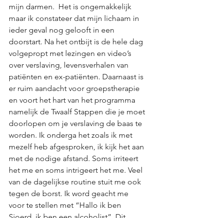
mijn darmen.  Het is ongemakkelijk 
maar ik constateer dat mijn lichaam in 
ieder geval nog gelooft in een 
doorstart. Na het ontbijt is de hele dag 
volgepropt met lezingen en video’s 
over verslaving, levensverhalen van 
patiënten en ex-patiënten. Daarnaast is 
er ruim aandacht voor groepstherapie 
en voort het hart van het programma 
namelijk de Twaalf Stappen die je moet 
doorlopen om je verslaving de baas te 
worden. Ik onderga het zoals ik met 
mezelf heb afgesproken, ik kijk het aan 
met de nodige afstand. Soms irriteert 
het me en soms intrigeert het me. Veel 
van de dagelijkse routine stuit me ook 
tegen de borst. Ik word geacht me 
voor te stellen met “Hallo ik ben 
Sjoerd, ik ben een alcoholist”. Dit 