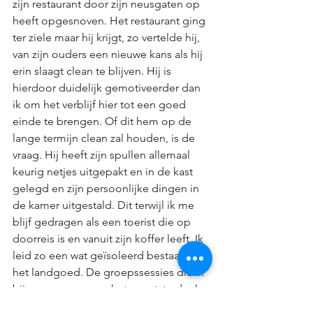
zijn restaurant door zijn neusgaten op 
heeft opgesnoven. Het restaurant ging 
ter ziele maar hij krijgt, zo vertelde hij, 
van zijn ouders een nieuwe kans als hij 
erin slaagt clean te blijven. Hij is 
hierdoor duidelijk gemotiveerder dan 
ik om het verblijf hier tot een goed 
einde te brengen. Of dit hem op de 
lange termijn clean zal houden, is de 
vraag. Hij heeft zijn spullen allemaal 
keurig netjes uitgepakt en in de kast 
gelegd en zijn persoonlijke dingen in 
de kamer uitgestald. Dit terwijl ik me 
blijf gedragen als een toerist die op 
doorreis is en vanuit zijn koffer leeft. Ik 
leid zo een wat geïsoleerd bestaan op 
het landgoed. De groepssessies die ik 
bijwoon, gaan voor het grootste deel 
langs me heen, raken me niet of 