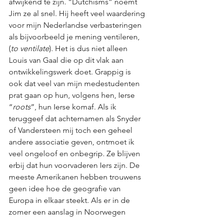
afwijkend te zijn. “Dutchisms” noemt 
Jim ze al snel. Hij heeft veel waardering 
voor mijn Nederlandse verbasteringen 
als bijvoorbeeld je mening ventileren, 
(
to ventilate
). Het is dus niet alleen 
Louis van Gaal die op dit vlak aan 
ontwikkelingswerk doet. Grappig is 
ook dat veel van mijn medestudenten 
prat gaan op hun, volgens hen, Ierse 
“
roots
”, hun Ierse komaf. Als ik 
teruggeef dat achternamen als Snyder 
of Vandersteen mij toch een geheel 
andere associatie geven, ontmoet ik 
veel ongeloof en onbegrip. Ze blijven 
erbij dat hun voorvaderen Iers zijn. De 
meeste Amerikanen hebben trouwens 
geen idee hoe de geografie van 
Europa in elkaar steekt. Als er in de 
zomer een aanslag in Noorwegen 