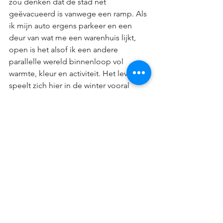
zou denken dat de stad net 
geëvacueerd is vanwege een ramp. Als 
ik mijn auto ergens parkeer en een 
deur van wat me een warenhuis lijkt, 
open is het alsof ik een andere 
parallelle wereld binnenloop vol 
warmte, kleur en activiteit. Het leven 
speelt zich hier in de winter vooral 
binnen af. Veel gebouwen zijn 
onderling verbonden met 
zogenaamde “walkways”, overdekte 
passages boven de weg of tunnels 
onder de grond. Het leven heeft zich 
hier aangepast aan het klimaat.
Ik begin me hier ook meer en meer 
thuis te voelen. Door weinig prikkels 
van buiten die me afleiden en door 
mijn overgave aan de studie en 