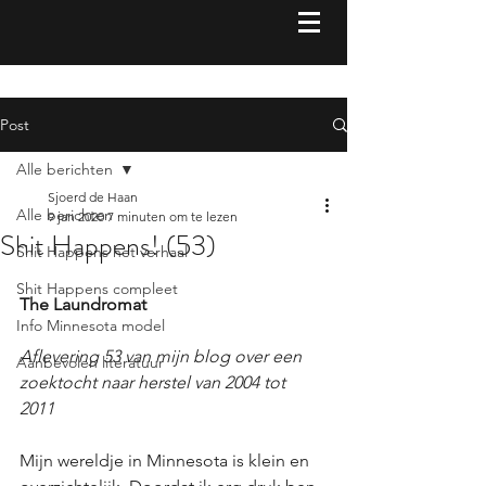
Post
Alle berichten
Sjoerd de Haan
Alle berichten
9 jan 2020
7 minuten om te lezen
Shit Happens! (53)
Shit Happens het verhaal
Shit Happens compleet
The Laundromat
Info Minnesota model
Aflevering 53 van mijn blog over een 
Aanbevolen literatuur
zoektocht naar herstel van 2004 tot 
2011 
Mijn wereldje in Minnesota is klein en 