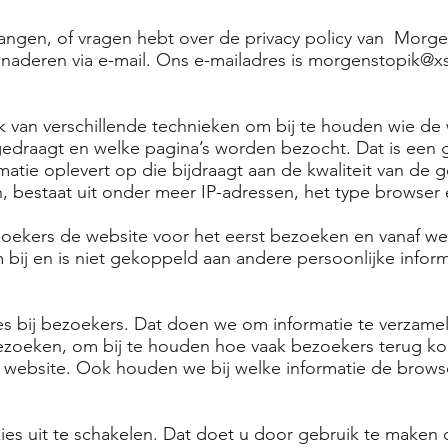
vangen, of vragen hebt over de privacy policy van Morge
naderen via e-mail. Ons e-mailadres is
morgenstopik@xs4
 van verschillende technieken om bij te houden wie de
edraagt en welke pagina’s worden bezocht. Dat is een g
atie oplevert op die bijdraagt aan de kwaliteit van de g
en, bestaat uit onder meer IP-adressen, het type browser
oekers de website voor het eerst bezoeken en vanaf wel
bij en is niet gekoppeld aan andere persoonlijke inform
es bij bezoekers. Dat doen we om informatie te verzamel
ezoeken, om bij te houden hoe vaak bezoekers terug k
website. Ook houden we bij welke informatie de browse
ies uit te schakelen. Dat doet u door gebruik te maken