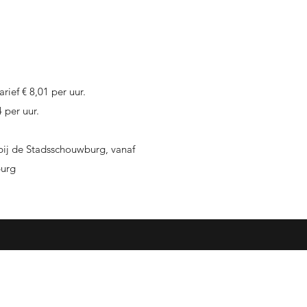
ief € 8,01 per uur.
 per uur.
 bij de Stadsschouwburg, vanaf
burg