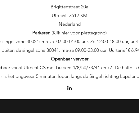
Brigittenstraat 20a
Utrecht, 3512 KM
Nederland
Parkeren
(Klik hier voor plattegrond)
 singel zone 30021: ma-za 07:00-01:00 uur. Zo 12:00-18:00 uur, uurtar
 buiten de singel zone 30041: ma-za 09:00-23:00 uur. Uurtarief € 6,94
Openbaar vervoer
baar vanaf Utrecht CS met bussen: 4/8/50/73/44 en 77. De halte is
r is het ongeveer 5 minuten lopen langs de Singel richting Lepelen
©2018 by Morgen Stop Ik. Proudly created with Wix.com