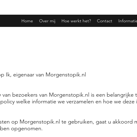
Home
Over mij
Hoe werkt het?
Contact
Informatie
op Ik, eigenaar van Morgenstopik.nl
 van bezoekers van Morgenstopik.nl is een belangrijke 
y policy welke informatie we verzamelen en hoe we deze 
sten op Morgenstopik.nl te gebruiken, gaat u akkoord m
ebben opgenomen.