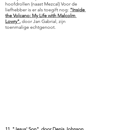
hoofdrollen (naast Mezcal) Voor de 
liefhebber is er als toegift nog: 
"Inside 
the Volcano: My Life with Malcolm 
Lowry"
,
 door 
Jan Gabrial
, zijn 
toenmalige echtgenoot. 
11. "Jesus' Son", door Denis Johnson.