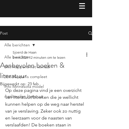
Post
Alle berichten
Sjoerd de Haan
Alle berichten
3 mrt 2021
12 minuten om te lezen
Aanbevolen boeken &
Shit Happens het verhaal
literatuur
Shit Happens compleet
Bijgewerkt op:
23 feb
Info Minnesota model
Op deze pagina vind je een overzicht 
Aanbevolen literatuur
van literatuur/boeken die je wellicht 
kunnen helpen op de weg naar herstel 
van je verslaving. Zeker ook zo nuttig 
en leerzaam voor de naasten van 
verslaafden! De boeken staan in 